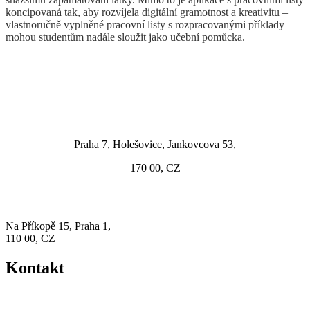
koncipovaná tak, aby rozvíjela digitální gramotnost a kreativitu –
vlastnoručně vyplněné pracovní listy s rozpracovanými příklady
mohou studentům nadále sloužit jako učební pomůcka.
Vývoj
Praha 7, Holešovice, Jankovcova 53,
170 00, CZ
Sídlo firmy
Na Příkopě 15, Praha 1,
110 00, CZ
Kontakt
+(420) 602 375 044
vr@vrmusashi.com