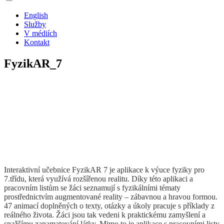
English
Služby
V médiích
Kontakt
FyzikAR_7
Interaktivní učebnice FyzikAR 7 je aplikace k výuce fyziky pro
7.třídu, která využívá rozšířenou realitu. Díky této aplikaci a
pracovním listům se žáci seznamují s fyzikálními tématy
prostřednictvím augmentované reality – zábavnou a hravou formou.
47 animací doplněných o texty, otázky a úkoly pracuje s příklady z
reálného života. Žáci jsou tak vedeni k praktickému zamyšlení a
snažšímu zapamatování látky. Mimo to je aplikace s pracovními listy