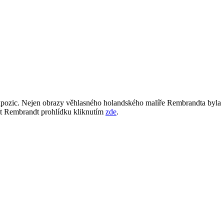
xpozic. Nejen obrazy věhlasného holandského malíře Rembrandta byla
 Rembrandt prohlídku kliknutím
zde
.