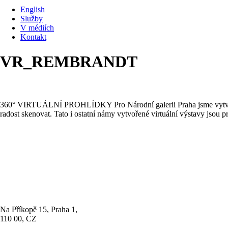
English
Služby
V médiích
Kontakt
VR_REMBRANDT
360° VIRTUÁLNÍ PROHLÍDKY Pro Národní galerii Praha jsme vytvořili
radost skenovat. Tato i ostatní námy vytvořené virtuální výstavy jso
Vývoj
Sídlo firmy
Na Příkopě 15, Praha 1,
110 00, CZ