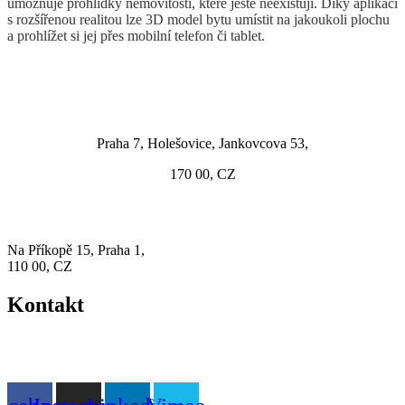
umožňuje prohlídky nemovitostí, které ještě neexistují. Díky aplikaci
s rozšířenou realitou lze 3D model bytu umístit na jakoukoli plochu
a prohlížet si jej přes mobilní telefon či tablet.
Vývoj
Praha 7, Holešovice, Jankovcova 53,
170 00, CZ
Sídlo firmy
Na Příkopě 15, Praha 1,
110 00, CZ
Kontakt
+(420) 602 375 044
vr@vrmusashi.com